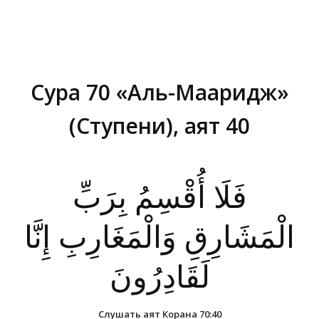
Сура 70 «Аль-Мааридж»
(Ступени), аят 40
Вы здесь:
فَلَا أُقْسِمُ بِرَبِّ
الْمَشَارِقِ وَالْمَغَارِبِ إِنَّا
لَقَادِرُونَ
Слушать аят Корана 70:40