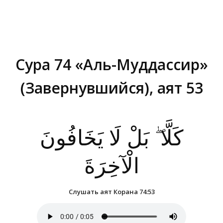
Сура 74 «Аль-Муддассир»
(Завернувшийся), аят 53
Вы здесь:
كَلَّا ۖ بَلْ لَا يَخَافُونَ
الْآخِرَةَ
Слушать аят Корана 74:53