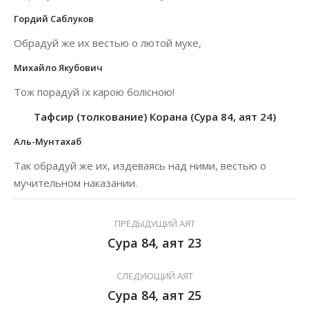
Гордий Саблуков
Обрадуй же их вестью о лютой муке,
Михайло Якубович
Тож порадуй їх карою болісною!
Тафсир (толкование) Корана (Сура 84, аят 24)
Аль-Мунтахаб
Так обрадуй же их, издеваясь над ними, вестью о
мучительном наказании.
ПРЕДЫДУЩИЙ АЯТ
Сура 84, аят 23
СЛЕДУЮЩИЙ АЯТ
Сура 84, аят 25