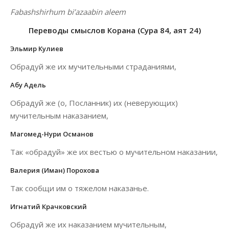
Fabashshirhum bi’azaabin aleem
Переводы смыслов Корана (Сура 84, аят 24)
Эльмир Кулиев
Обрадуй же их мучительными страданиями,
Абу Адель
Обрадуй же (о, Посланник) их (неверующих)
мучительным наказанием,
Магомед-Нури Османов
Так «обрадуй» же их вестью о мучительном наказании,
Валерия (Иман) Порохова
Так сообщи им о тяжелом наказанье.
Игнатий Крачковский
Обрадуй же их наказанием мучительным,