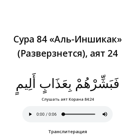
Сура 84 «Аль-Иншикак»
(Разверзнется), аят 24
Вы здесь:
فَبَشِّرْهُمْ بِعَذَابٍ أَلِيمٍ
Слушать аят Корана 84:24
Транслитерация