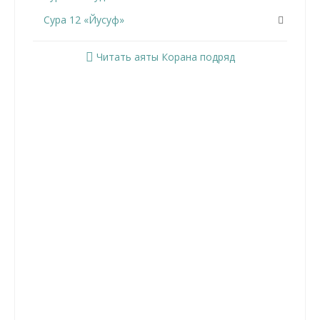
Сура 12 «Йусуф»
Сура 13 «Ар-Раад»
Читать аяты Корана подряд
Сура 14 «Ибрахим»
Сура 15 «Аль-Хиджр»
Сура 16 «Ан-Нахль»
Сура 17 «Аль-Исра»
Сура 18 «Аль-Кахф»
Сура 19 «Марьям»
Сура 20 «Та Ха»
Сура 21 «Аль-Анбийа»
Сура 22 «Аль-Хаджж»
Сура 23 «Аль-Муминун»
Сура 24 «Ан-Нур»