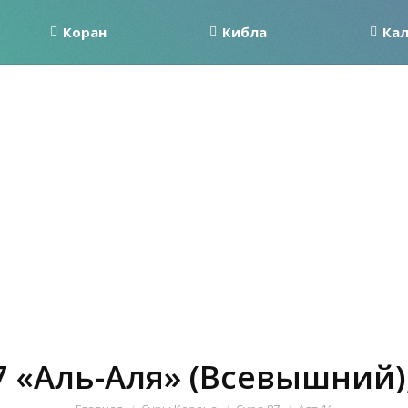
Коран
Кибла
Ка
7 «Аль-Аля» (Всевышний),
Вы здесь: