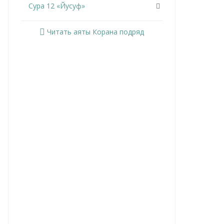
Сура 12 «Йусуф»
Сура 13 «Ар-Раад»
Читать аяты Корана подряд
Сура 14 «Ибрахим»
Сура 15 «Аль-Хиджр»
Сура 16 «Ан-Нахль»
Сура 17 «Аль-Исра»
Сура 18 «Аль-Кахф»
Сура 19 «Марьям»
Сура 20 «Та Ха»
Сура 21 «Аль-Анбийа»
Сура 22 «Аль-Хаджж»
Сура 23 «Аль-Муминун»
Сура 24 «Ан-Нур»