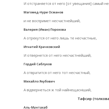
И отстраняется от него [от увещания] самый н
Магомед-Нури Османов
и не воспримет несчастнейший,
Валерия (Иман) Порохова
А отрекутся от него лишь те несчастные,
Игнатий Крачковский
И отвернется от него несчастнейший,
Гордий Саблуков
А отвратится от него тот несчастный,
Михайло Якубович
А відвернеться ж той найнещасніший,
Тафсир (толкован
Аль-Мунтахаб