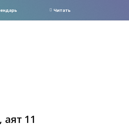
лендарь
Читать
 аят 11