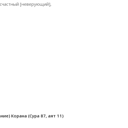
есчастный [неверующий],
ие) Корана (Сура 87, аят 11)