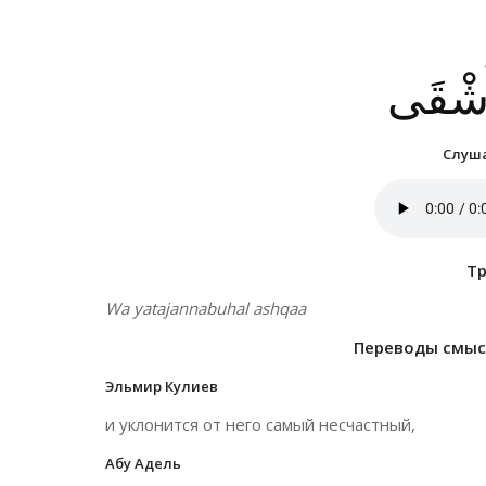
ْأَشْقَى
Слуша
Т
Wa yatajannabuhal ashqaa
Переводы смысл
Эльмир Кулиев
и уклонится от него самый несчастный,
Абу Адель