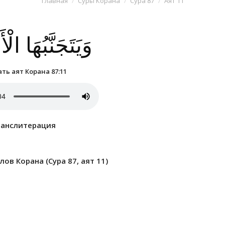
Главная
Суры Корана
Сура 87
Аят 11
وَيَتَجَنَّبُهَا ال
ть аят Корана 87:11
ранслитерация
ов Корана (Сура 87, аят 11)