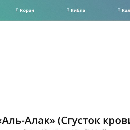
Коран
Кибла
Ка
«Аль-Алак» (Сгусток крови
Вы здесь: