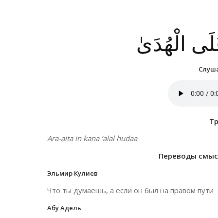
َلَى الْهُدَىٰ
Слуша
Т
Ara-aita in kana ‘alal hudaa
Переводы смысл
Эльмир Кулиев
Что ты думаешь, а если он был на правом пути
Абу Адель