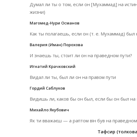
Думал ли ты о том, если он [Мухаммад] на исти
жизни)
Магомед-Нури Османов
Как ты полагаешь, если он (т. е. Мухаммад) был
Валерия (Иман) Порохова
И знаешь ты, стоит ли он на праведном пути?
Игнатий Крачковский
Видал ли ты, был ли он на правом пути
Гордий Саблуков
Видишь ли, каков бы он был, если бы он был на
Михайло Якубович
Як ти вважаєш — а раптом він був на праведно
Тафсир (толкован