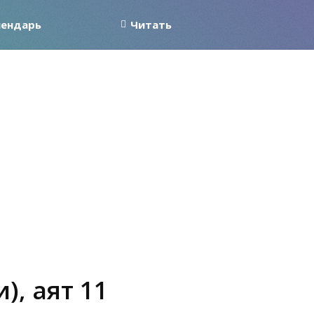
лендарь
Читать
), аят 11