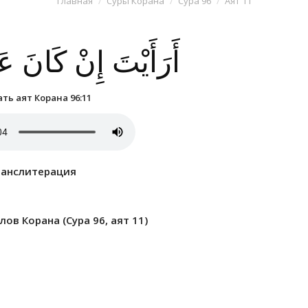
Главная
Суры Корана
Сура 96
Аят 11
أَرَأَيْتَ إِنْ كَانَ ع
ть аят Корана 96:11
ранслитерация
ов Корана (Сура 96, аят 11)