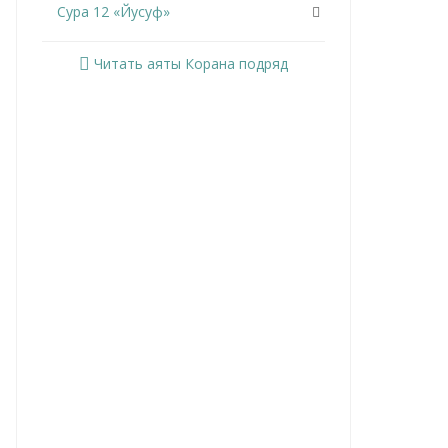
Сура 12 «Йусуф»
Сура 13 «Ар-Раад»
Читать аяты Корана подряд
Сура 14 «Ибрахим»
Сура 15 «Аль-Хиджр»
Сура 16 «Ан-Нахль»
Сура 17 «Аль-Исра»
Сура 18 «Аль-Кахф»
Сура 19 «Марьям»
Сура 20 «Та Ха»
Сура 21 «Аль-Анбийа»
Сура 22 «Аль-Хаджж»
Сура 23 «Аль-Муминун»
Сура 24 «Ан-Нур»