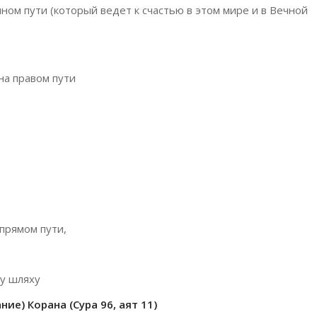
нном пути (который ведет к счастью в этом мире и в Вечной
 на правом пути
 прямом пути,
му шляху
ие) Корана (Сура 96, аят 11)