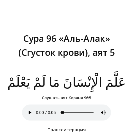
Сура 96 «Аль-Алак»
(Сгусток крови), аят 5
Вы здесь:
عَلَّمَ الْإِنْسَانَ مَا لَمْ يَعْلَمْ
Слушать аят Корана 96:5
Транслитерация