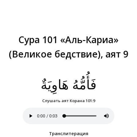
Сура 101 «Аль-Кариа»
(Великое бедствие), аят 9
Вы здесь:
فَأُمُّهُ هَاوِيَةٌ
Слушать аят Корана 101:9
Транслитерация