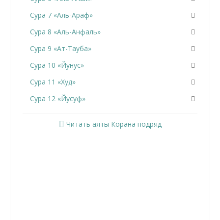
Сура 7 «Аль-Араф»
Сура 8 «Аль-Анфаль»
Сура 9 «Ат-Тауба»
Сура 10 «Йунус»
Сура 11 «Худ»
Сура 12 «Йусуф»
Сура 13 «Ар-Раад»
Читать аяты Корана подряд
Сура 14 «Ибрахим»
Сура 15 «Аль-Хиджр»
Сура 16 «Ан-Нахль»
Сура 17 «Аль-Исра»
Сура 18 «Аль-Кахф»
Сура 19 «Марьям»