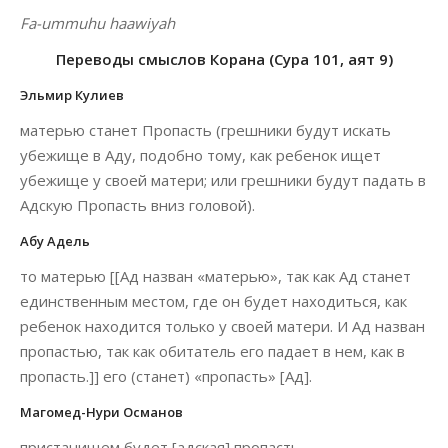
Fa-ummuhu haawiyah
Переводы смыслов Корана (Сура 101, аят 9)
Эльмир Кулиев
матерью станет Пропасть (грешники будут искать
убежище в Аду, подобно тому, как ребенок ищет
убежище у своей матери; или грешники будут падать в
Адскую Пропасть вниз головой).
Абу Адель
то матерью [[Ад назван «матерью», так как Ад станет
единственным местом, где он будет находиться, как
ребенок находится только у своей матери. И Ад назван
пропастью, так как обитатель его падает в нем, как в
пропасть.]] его (станет) «пропасть» [Ад].
Магомед-Нури Османов
пристанищем будет [адская] пропасть.