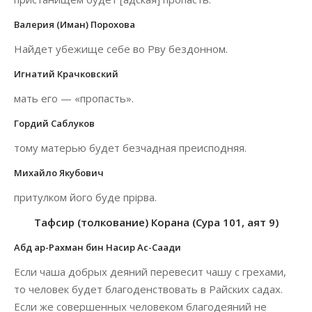
Валерия (Иман) Порохова
Найдет убежище себе во Рву бездонном.
Игнатий Крачковский
мать его — «пропасть».
Гордий Саблуков
тому матерью будет безчадная преисподняя.
Михайло Якубович
притулком його буде прірва.
Тафсир (толкование) Корана (Сура 101, аят 9)
Абд ар-Рахман бин Насир Ас-Саади
Если чаша добрых деяний перевесит чашу с грехами,
то человек будет благоденствовать в Райских садах.
Если же совершенных человеком благодеяний не