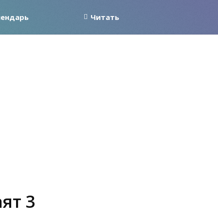
лендарь
Читать
аят 3