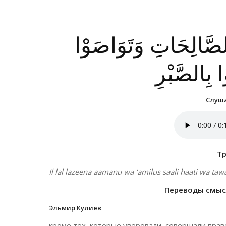
الصَّالِحَاتِ وَتَوَاصَوْا
ا بِالصَّبْرِ
Слуша
Т
Il lal lazeena aamanu wa ‘amilus saali haati wa ta
Переводы смысл
Эльмир Кулиев
кроме тех, которые уверовали, совершали прав