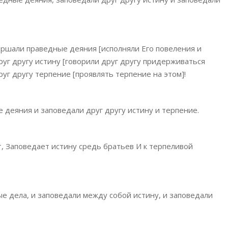
вершали праведные деяния [исполняли Его повеления и
друг другу истину [говорили друг другу придерживаться
руг другу терпение [проявлять терпение на этом]!
 деяния и заповедали друг другу истину и терпение.
, Заповедает истину средь братьев И к терпеливой
ые дела, и заповедали между собой истину, и заповедали