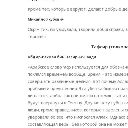
Кроме тех, которые веруют, делают добрые дела
Михайло Якубович
Окрім тих, які увірували, творили добрі справи
терпіння!
Тафсир (толкован
Абд ар-Рахман бин Насир Ас-Саади
«Арабское слово ‘аср используется для обознач
поклялся временем вообще. Время – это измер
совершать различные деяния. Вот почему Аллах
прибыли и преуспеяния. Эти убытки бывают раз
лишаются добра как при жизни на земле, так и 
будут ввергнуты в Геенну. Другие несут убытки
люди, кроме праведников, которые наделены с
уверовали во все, что ниспослал Аллах. Однако
составляющая веры, без которой она не може