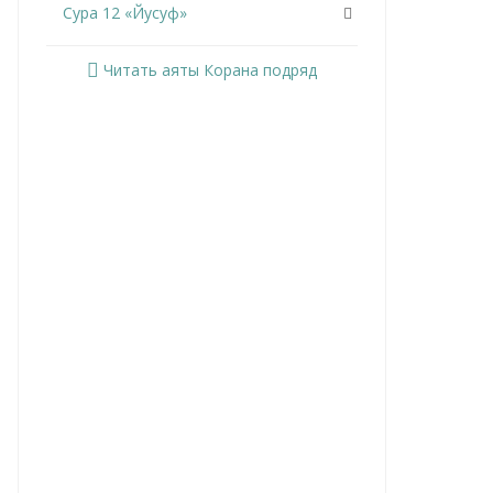
Сура 12 «Йусуф»
Сура 13 «Ар-Раад»
Читать аяты Корана подряд
Сура 14 «Ибрахим»
Сура 15 «Аль-Хиджр»
Сура 16 «Ан-Нахль»
Сура 17 «Аль-Исра»
Сура 18 «Аль-Кахф»
Сура 19 «Марьям»
Сура 20 «Та Ха»
Сура 21 «Аль-Анбийа»
Сура 22 «Аль-Хаджж»
Сура 23 «Аль-Муминун»
Сура 24 «Ан-Нур»