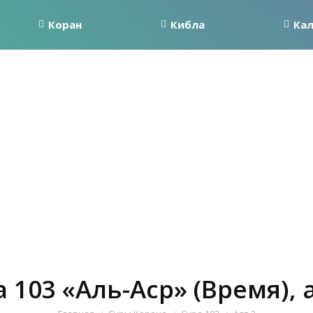
Коран
Кибла
Ка
 103 «Аль-Аср» (Время), 
Вы здесь: