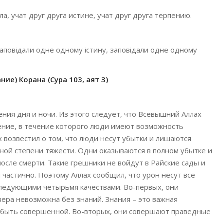
, учат друг друга истине, учат друг друга терпению.
, заповідали одне одному істину, заповідали одне одному
ие) Корана (Сура 103, аят 3)
ения дня и ночи. Из этого следует, что Всевышний Аллах
ение, в течение которого люди имеют возможность
 возвестил о том, что люди несут убытки и лишаются
ной степени тяжести. Одни оказываются в полном убытке и
после смерти. Такие грешники не войдут в Райские сады и
 частично. Поэтому Аллах сообщил, что урон несут все
ледующими четырьмя качествами. Во-первых, они
 вера невозможна без знаний. Знания – это важная
т быть совершенной. Во-вторых, они совершают праведные