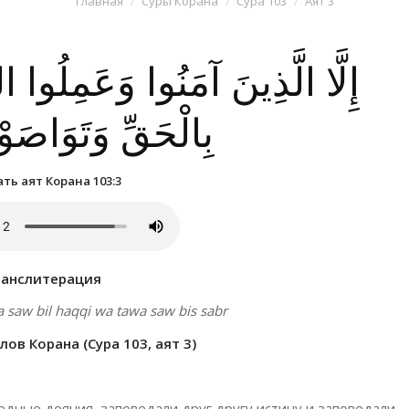
Главная
Суры Корана
Сура 103
Аят 3
إِلَّا الَّذِينَ آمَنُوا وَعَمِلُوا 
بِالْحَقِّ وَتَوَاصَوْ
ть аят Корана 103:3
ранслитерация
wa saw bil haqqi wa tawa saw bis sabr
ов Корана (Сура 103, аят 3)
едные деяния, заповедали друг другу истину и заповедали