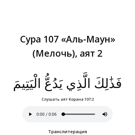
Сура 107 «Аль-Маун»
(Мелочь), аят 2
Вы здесь:
فَذَٰلِكَ الَّذِي يَدُعُّ الْيَتِيمَ
Слушать аят Корана 107:2
Транслитерация