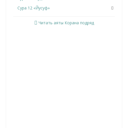
Сура 12 «Йусуф»
Сура 13 «Ар-Раад»
Читать аяты Корана подряд
Сура 14 «Ибрахим»
Сура 15 «Аль-Хиджр»
Сура 16 «Ан-Нахль»
Сура 17 «Аль-Исра»
Сура 18 «Аль-Кахф»
Сура 19 «Марьям»
Сура 20 «Та Ха»
Сура 21 «Аль-Анбийа»
Сура 22 «Аль-Хаджж»
Сура 23 «Аль-Муминун»
Сура 24 «Ан-Нур»