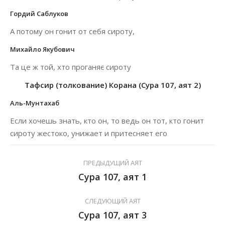
Гордий Саблуков
А потому он гонит от себя сироту,
Михайло Якубович
Та це ж той, хто проганяє сироту
Тафсир (толкование) Корана (Сура 107, аят 2)
Аль-Мунтахаб
Если хочешь знать, кто он, то ведь он тот, кто гонит
сироту жестоко, унижает и притесняет его
ПРЕДЫДУЩИЙ АЯТ
Сура 107, аят 1
СЛЕДУЮЩИЙ АЯТ
Сура 107, аят 3