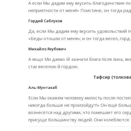
А если Мы дадим ему вкусить благоденствие пос
неприятности от меня!» Поистине, он тогда рад
Гордий Саблуков
Да, если Мы дадим ему вкусить удовольствий пос
«Беды отошли от меня»; и он тогда весел, горд.
Михайло Якубович
А якщо Ми даємо їй зазнати блага після лиха, я
стає веселою й гордою.
Тафсир (толкован
Аль-Мунтахаб
Если Мы окажем человеку милость после постиг
никогда больше не произойдут!» Он ещё боль
вознесётся над другими, что помешает его се
присуще большинству людей. Они колеблются: 