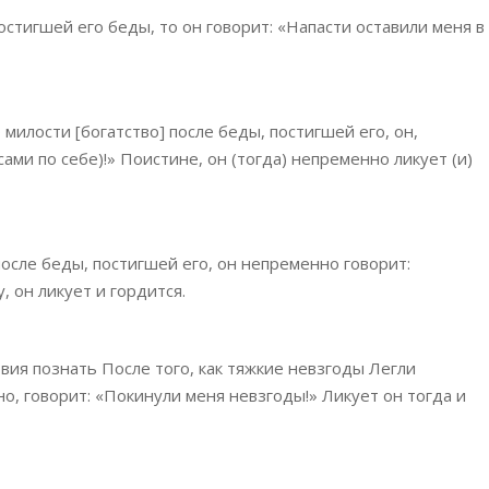
стигшей его беды, то он говорит: «Напасти оставили меня в
милости [богатство] после беды, постигшей его, он,
ами по себе)!» Поистине, он (тогда) непременно ликует (и)
осле беды, постигшей его, он непременно говорит:
, он ликует и гордится.
вия познать После того, как тяжкие невзгоды Легли
о, говорит: «Покинули меня невзгоды!» Ликует он тогда и