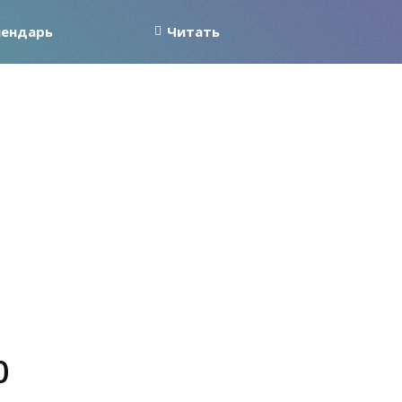
лендарь
Читать
0