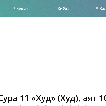
Коран
Кибла
Ка
Сура 11 «Худ» (Худ), аят 1
Вы здесь: