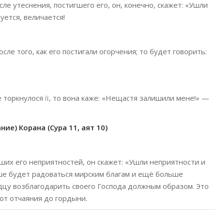
ле утеснения, постигшего его, он, конечно, скажет: «Ушли
уется, величается!
ле того, как его постигали огорчения; то будет говорить:
ке торкнулося її, то вона каже: «Нещастя залишили мене!» —
ие) Корана (Сура 11, аят 10)
ших его неприятностей, он скажет: «Ушли неприятности и
ше будет радоваться мирским благам и ещё больше
рдцу возблагодарить своего Господа должным образом. Это
от отчаяния до гордыни.