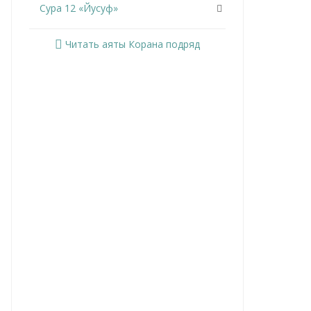
Сура 12 «Йусуф»
Сура 13 «Ар-Раад»
Читать аяты Корана подряд
Сура 14 «Ибрахим»
Сура 15 «Аль-Хиджр»
Сура 16 «Ан-Нахль»
Сура 17 «Аль-Исра»
Сура 18 «Аль-Кахф»
Сура 19 «Марьям»
Сура 20 «Та Ха»
Сура 21 «Аль-Анбийа»
Сура 22 «Аль-Хаджж»
Сура 23 «Аль-Муминун»
Сура 24 «Ан-Нур»