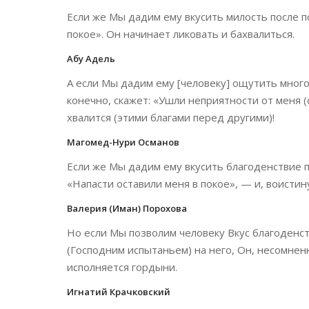
Если же Мы дадим ему вкусить милость после по
покое». Он начинает ликовать и бахвалиться.
Абу Адель
А если Мы дадим ему [человеку] ощутить много 
конечно, скажет: «Ушли неприятности от меня (с
хвалится (этими благами перед другими)!
Магомед-Нури Османов
Если же Мы дадим ему вкусить благоденствие п
«Напасти оставили меня в покое», — и, воистину
Валерия (Иман) Порохова
Но если Мы позволим человеку Вкус благоденст
(Господним испытаньем) на него, Он, несомненн
исполняется гордыни.
Игнатий Крачковский