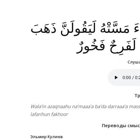
اءَ مَسَّتْهُ لَيَقُولَنَّ ذَهَبَ
هُ لَفَرِحٌ فَخُورٌ
Слуша
Т
Wala’in azaqnaahu na’maaa’a ba’da darraaa’a mass
lafarihun fakhoor
Переводы смысл
Эльмир Кулиев