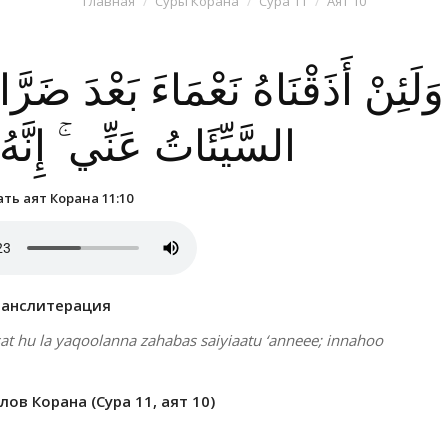
Главная
Суры Корана
Сура 11
Аят 10
وَلَئِنْ أَذَقْنَاهُ نَعْمَاءَ بَعْدَ ضَرَّ
السَّيِّئَاتُ عَنِّي ۚ إِنَّ
ть аят Корана 11:10
ранслитерация
at hu la yaqoolanna zahabas saiyiaatu ‘anneee; innahoo
ов Корана (Сура 11, аят 10)