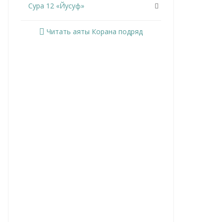
Сура 12 «Йусуф»
Сура 13 «Ар-Раад»
Читать аяты Корана подряд
Сура 14 «Ибрахим»
Сура 15 «Аль-Хиджр»
Сура 16 «Ан-Нахль»
Сура 17 «Аль-Исра»
Сура 18 «Аль-Кахф»
Сура 19 «Марьям»
Сура 20 «Та Ха»
Сура 21 «Аль-Анбийа»
Сура 22 «Аль-Хаджж»
Сура 23 «Аль-Муминун»
Сура 24 «Ан-Нур»