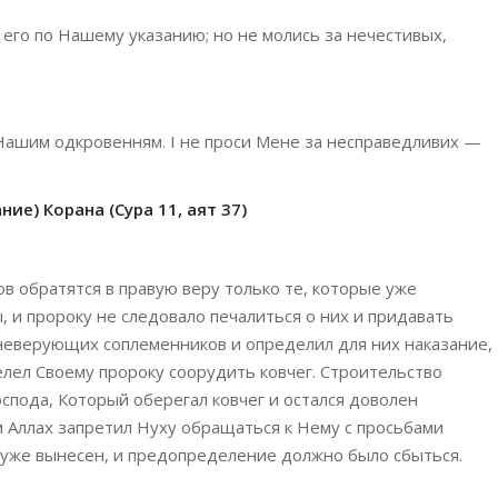
й его по Нашему указанию; но не молись за нечестивых,
 Нашим одкровенням. І не проси Мене за несправедливих —
ие) Корана (Сура 11, аят 37)
ов обратятся в правую веру только те, которые уже
 и пророку не следовало печалиться о них и придавать
 неверующих соплеменников и определил для них наказание,
елел Своему пророку соорудить ковчег. Строительство
спода, Который оберегал ковчег и остался доволен
м Аллах запретил Нуху обращаться к Нему с просьбами
л уже вынесен, и предопределение должно было сбыться.