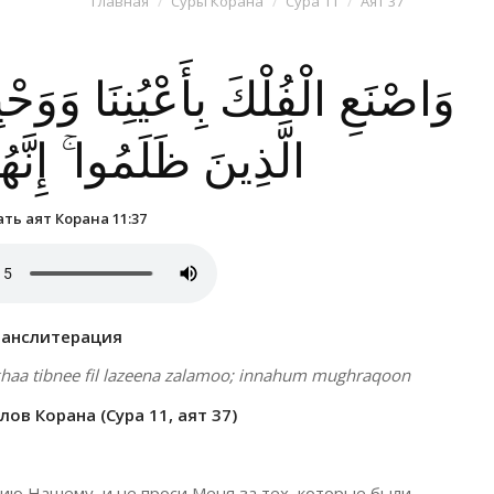
Главная
Суры Корана
Сура 11
Аят 37
وَاصْنَعِ الْفُلْكَ بِأَعْيُنِنَا وَوَح
الَّذِينَ ظَلَمُوا ۚ إِنَّ
ть аят Корана 11:37
ранслитерация
ukhaa tibnee fil lazeena zalamoo; innahum mughraqoon
ов Корана (Сура 11, аят 37)
нию Нашему, и не проси Меня за тех, которые были