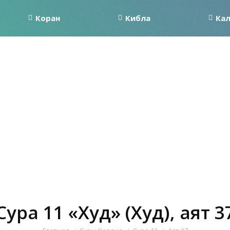
Коран
Кибла
Ка
Сура 11 «Худ» (Худ), аят 3
Вы здесь: