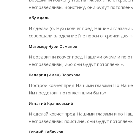
несправедливы. Воистину, они будут потоплены
Абу Адель
И сделай (о, Нух) ковчег пред Нашими глазами
совершали злодеяние [не проси отсрочки для н
Магомед-Нури Османов
И воздвигни ковчег пред Нашими очами и по от
несправедливы, ибо они будут потоплены».
Валерия (Иман) Порохова
Построй ковчег пред Нашими глазами По Наше
Им предстоит потопленными быть».
Игнатий Крачковский
И сделай ковчег пред Нашими глазами и по На
несправедливы: поистине, они будут потоплены
Гордий Саблуков