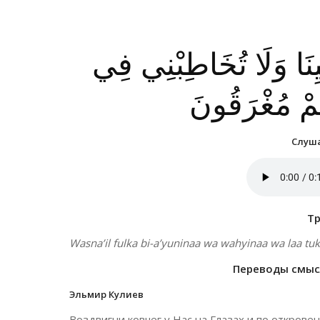
ْيِنَا وَلَا تُخَاطِبْنِي فِي
هُمْ مُغْرَقُونَ
Слуша
Т
Wasna’il fulka bi-a’yuninaa wa wahyinaa wa laa t
Переводы смысл
Эльмир Кулиев
Воздвигни ковчег у Нас на Глазах и по открове