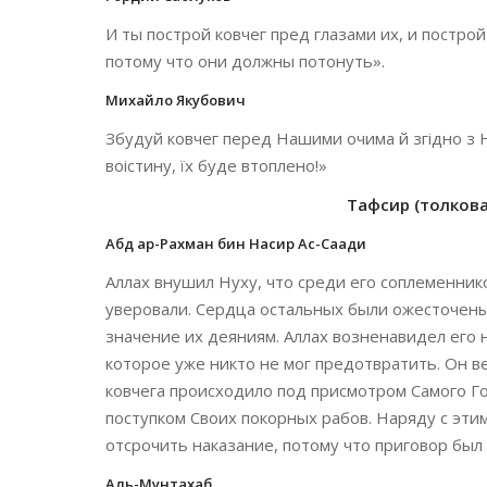
И ты построй ковчег пред глазами их, и постро
потому что они должны потонуть».
Михайло Якубович
Збудуй ковчег перед Нашими очима й згідно з
воістину, їх буде втоплено!»
Тафсир (толкован
Абд ар-Рахман бин Насир Ас-Саади
Аллах внушил Нуху, что среди его соплеменник
уверовали. Сердца остальных были ожесточены,
значение их деяниям. Аллах возненавидел его
которое уже никто не мог предотвратить. Он в
ковчега происходило под присмотром Самого Го
поступком Своих покорных рабов. Наряду с эти
отсрочить наказание, потому что приговор бы
Аль-Мунтахаб