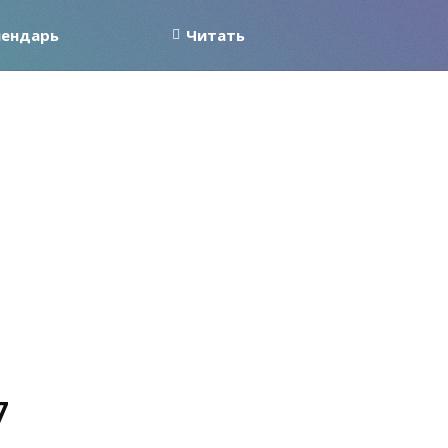
лендарь
Читать
7