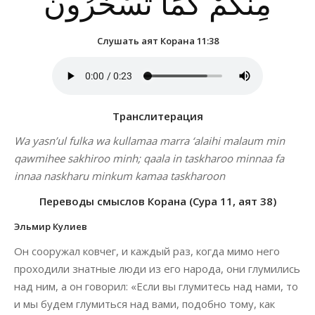
مِنْكُمْ كَمَا تَسْخَرُونَ
Слушать аят Корана 11:38
Транслитерация
Wa yasn’ul fulka wa kullamaa marra ‘alaihi malaum min
qawmihee sakhiroo minh; qaala in taskharoo minnaa fa
innaa naskharu minkum kamaa taskharoon
Переводы смыслов Корана (Сура 11, аят 38)
Эльмир Кулиев
Он сооружал ковчег, и каждый раз, когда мимо него
проходили знатные люди из его народа, они глумились
над ним, а он говорил: «Если вы глумитесь над нами, то
и мы будем глумиться над вами, подобно тому, как