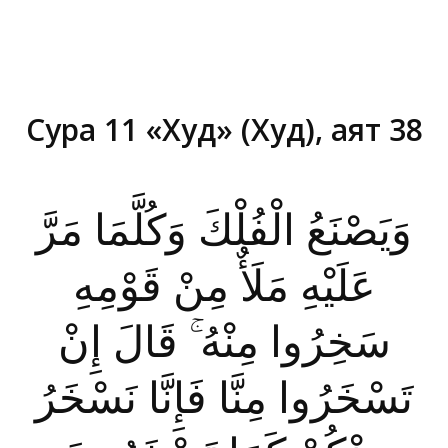
Сура 11 «Худ» (Худ), аят 38
Вы здесь:
وَيَصْنَعُ الْفُلْكَ وَكُلَّمَا مَرَّ
عَلَيْهِ مَلَأٌ مِنْ قَوْمِهِ
سَخِرُوا مِنْهُ ۚ قَالَ إِنْ
تَسْخَرُوا مِنَّا فَإِنَّا نَسْخَرُ