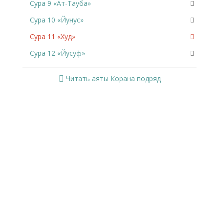
Сура 9 «Ат-Тауба»
Сура 10 «Йунус»
Сура 11 «Худ»
Сура 12 «Йусуф»
Сура 13 «Ар-Раад»
Читать аяты Корана подряд
Сура 14 «Ибрахим»
Сура 15 «Аль-Хиджр»
Сура 16 «Ан-Нахль»
Сура 17 «Аль-Исра»
Сура 18 «Аль-Кахф»
Сура 19 «Марьям»
Сура 20 «Та Ха»
Сура 21 «Аль-Анбийа»