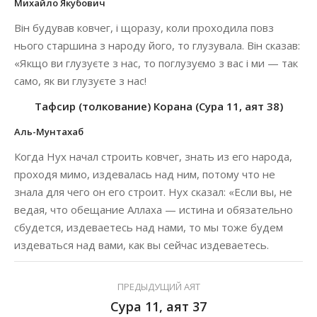
Михайло Якубович
Він будував ковчег, і щоразу, коли проходила повз
нього старшина з народу його, то глузувала. Він сказав:
«Якщо ви глузуєте з нас, то поглузуємо з вас і ми — так
само, як ви глузуєте з нас!
Тафсир (толкование) Корана (Сура 11, аят 38)
Аль-Мунтахаб
Когда Нух начал строить ковчег, знать из его народа,
проходя мимо, издевалась над ним, потому что не
знала для чего он его строит. Нух сказал: «Если вы, не
ведая, что обещание Аллаха — истина и обязательно
сбудется, издеваетесь над нами, то мы тоже будем
издеваться над вами, как вы сейчас издеваетесь.
ПРЕДЫДУЩИЙ АЯТ
Сура 11, аят 37