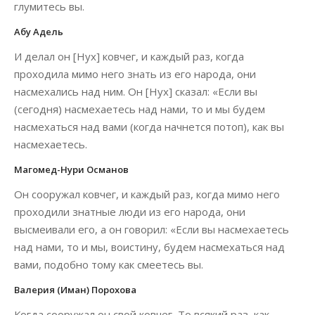
глумитесь вы.
Абу Адель
И делал он [Нух] ковчег, и каждый раз, когда
проходила мимо него знать из его народа, они
насмехались над ним. Он [Нух] сказал: «Если вы
(сегодня) насмехаетесь над нами, то и мы будем
насмехаться над вами (когда начнется потоп), как вы
насмехаетесь.
Магомед-Нури Османов
Он сооружал ковчег, и каждый раз, когда мимо него
проходили знатные люди из его народа, они
высмеивали его, а он говорил: «Если вы насмехаетесь
над нами, то и мы, воистину, будем насмехаться над
вами, подобно тому как смеетесь вы.
Валерия (Иман) Порохова
Когда сооружал он свой ковчег, То всякий раз, как