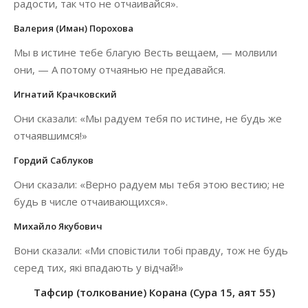
радости, так что не отчаивайся».
Валерия (Иман) Порохова
Мы в истине тебе благую Весть вещаем, — молвили
они, — А потому отчаянью не предавайся.
Игнатий Крачковский
Они сказали: «Мы радуем тебя по истине, не будь же
отчаявшимся!»
Гордий Саблуков
Они сказали: «Верно радуем мы тебя этою вестию; не
будь в числе отчаивающихся».
Михайло Якубович
Вони сказали: «Ми сповістили тобі правду, тож не будь
серед тих, які впадають у відчай!»
Тафсир (толкование) Корана (Сура 15, аят 55)