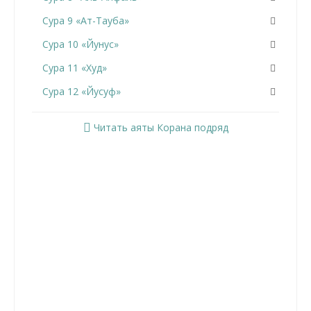
Сура 9 «Ат-Тауба»
Сура 10 «Йунус»
Сура 11 «Худ»
Сура 12 «Йусуф»
Сура 13 «Ар-Раад»
Читать аяты Корана подряд
Сура 14 «Ибрахим»
Сура 15 «Аль-Хиджр»
Сура 16 «Ан-Нахль»
Сура 17 «Аль-Исра»
Сура 18 «Аль-Кахф»
Сура 19 «Марьям»
Сура 20 «Та Ха»
Сура 21 «Аль-Анбийа»