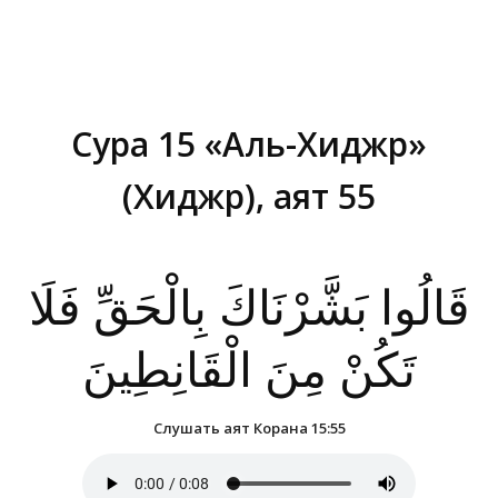
Сура 15 «Аль-Хиджр»
(Хиджр), аят 55
Вы здесь:
قَالُوا بَشَّرْنَاكَ بِالْحَقِّ فَلَا
تَكُنْ مِنَ الْقَانِطِينَ
Слушать аят Корана 15:55