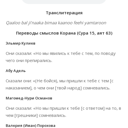
Транслитерация
Qaaloo bal ji’naaka bimaa kaanoo feehi yamtaroon
Переводы смыслов Корана (Сура 15, аят 63)
Эльмир Кулиев
Они сказали: «Но мы явились к тебе с тем, по поводу
чего они препирались.
Абу Адель
Сказали они: «(Не бойся), мы пришли к тебе с тем [с
наказанием], о чем они [твой народ] сомневались.
Магомед-Нури Османов
Они сказали: «Но мы пришли к тебе [с ответом] на то, в
чем [грешники] сомневались.
Валерия (Иман) Порохова