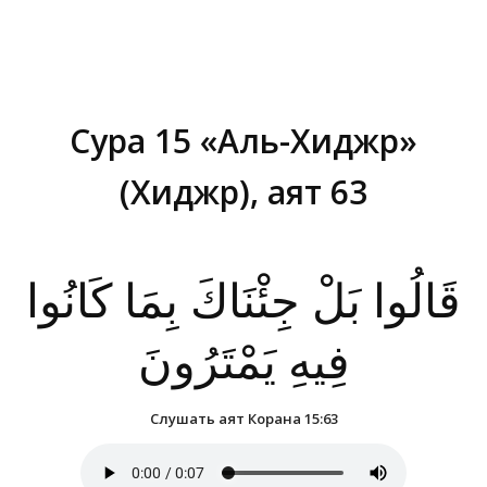
Сура 15 «Аль-Хиджр»
(Хиджр), аят 63
Вы здесь:
قَالُوا بَلْ جِئْنَاكَ بِمَا كَانُوا
فِيهِ يَمْتَرُونَ
Слушать аят Корана 15:63