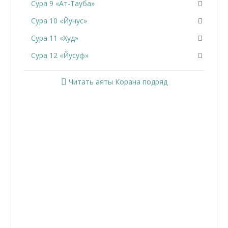
Сура 9 «Ат-Тауба»
Сура 10 «Йунус»
Сура 11 «Худ»
Сура 12 «Йусуф»
Сура 13 «Ар-Раад»
Читать аяты Корана подряд
Сура 14 «Ибрахим»
Сура 15 «Аль-Хиджр»
Сура 16 «Ан-Нахль»
Сура 17 «Аль-Исра»
Сура 18 «Аль-Кахф»
Сура 19 «Марьям»
Сура 20 «Та Ха»
Сура 21 «Аль-Анбийа»