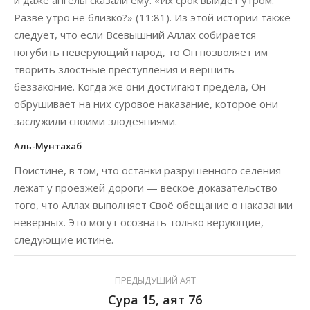
и даже ангелы сказали ему: «Их срок выйдет утром.
Разве утро не близко?» (11:81). Из этой истории также
следует, что если Всевышний Аллах собирается
погубить неверующий народ, то Он позволяет им
творить злостные преступления и вершить
беззаконие. Когда же они достигают предела, Он
обрушивает на них суровое наказание, которое они
заслужили своими злодеяниями.
Аль-Мунтахаб
Поистине, в том, что останки разрушенного селения
лежат у проезжей дороги — веское доказательство
того, что Аллах выполняет Своё обещание о наказании
неверных. Это могут осознать только верующие,
следующие истине.
ПРЕДЫДУЩИЙ АЯТ
Сура 15, аят 76