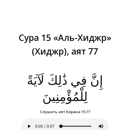
Сура 15 «Аль-Хиджр»
(Хиджр), аят 77
Вы здесь:
إِنَّ فِي ذَٰلِكَ لَآيَةً
لِلْمُؤْمِنِينَ
Слушать аят Корана 15:77