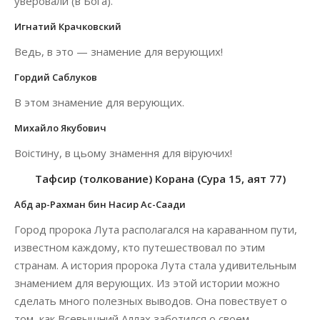
уверовали (в Бога).
Игнатий Крачковский
Ведь, в это — знамение для верующих!
Гордий Саблуков
В этом знамение для верующих.
Михайло Якубович
Воістину, в цьому знамення для віруючих!
Тафсир (толкование) Корана (Сура 15, аят 77)
Абд ар-Рахман бин Насир Ас-Саади
Город пророка Лута располагался на караванном пути,
известном каждому, кто путешествовал по этим
странам. А история пророка Лута стала удивительным
знамением для верующих. Из этой истории можно
сделать много полезных выводов. Она повествует о
том, как Всевышний Аллах заботился о своем