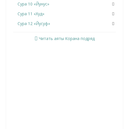
Сура 10 «Йунус»
Сура 11 «Худ»
Сура 12 «Йусуф»
Сура 13 «Ар-Раад»
Читать аяты Корана подряд
Сура 14 «Ибрахим»
Сура 15 «Аль-Хиджр»
Сура 16 «Ан-Нахль»
Сура 17 «Аль-Исра»
Сура 18 «Аль-Кахф»
Сура 19 «Марьям»
Сура 20 «Та Ха»
Сура 21 «Аль-Анбийа»
Сура 22 «Аль-Хаджж»