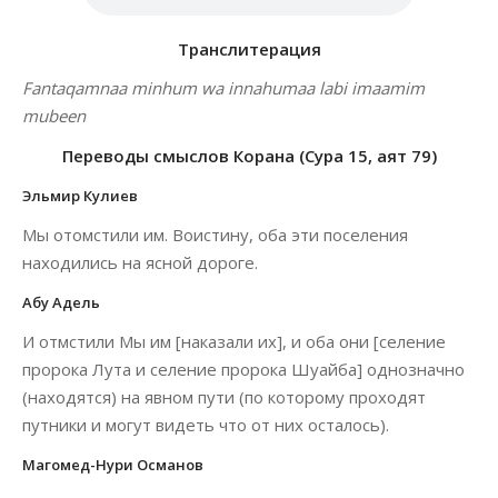
Транслитерация
Fantaqamnaa minhum wa innahumaa labi imaamim
mubeen
Переводы смыслов Корана (Сура 15, аят 79)
Эльмир Кулиев
Мы отомстили им. Воистину, оба эти поселения
находились на ясной дороге.
Абу Адель
И отмстили Мы им [наказали их], и оба они [селение
пророка Лута и селение пророка Шуайба] однозначно
(находятся) на явном пути (по которому проходят
путники и могут видеть что от них осталось).
Магомед-Нури Османов