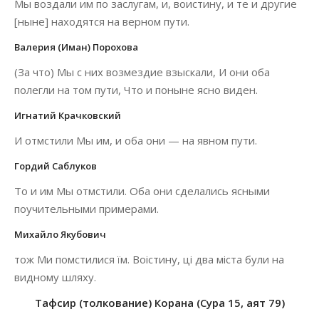
Мы воздали им по заслугам, и, воистину, и те и другие
[ныне] находятся на верном пути.
Валерия (Иман) Порохова
(За что) Мы с них возмездие взыскали, И они оба
полегли на том пути, Что и поныне ясно виден.
Игнатий Крачковский
И отмстили Мы им, и оба они — на явном пути.
Гордий Саблуков
То и им Мы отмстили. Оба они сделались ясными
поучительными примерами.
Михайло Якубович
тож Ми помстилися їм. Воістину, ці два міста були на
видному шляху.
Тафсир (толкование) Корана (Сура 15, аят 79)