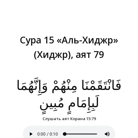
Сура 15 «Аль-Хиджр»
(Хиджр), аят 79
Вы здесь:
فَانْتَقَمْنَا مِنْهُمْ وَإِنَّهُمَا
لَبِإِمَامٍ مُبِينٍ
Слушать аят Корана 15:79