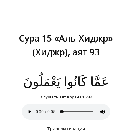
Сура 15 «Аль-Хиджр»
(Хиджр), аят 93
Вы здесь:
عَمَّا كَانُوا يَعْمَلُونَ
Слушать аят Корана 15:93
Транслитерация