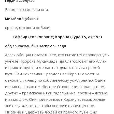
Гордий Саблуков
В том, что сделали они.
Михайло Якубович
про те, що вони робили!
Тафсир (толкование) Корана (Сура 15, аят 93)
Абд ар-Рахман бин Насир Ас-Саади
Аллах обещал наказать тех, кто пытается опровергнуть
учение Пророка Мухаммада, да благословит его Аллах
и приветствует, и мешает людям встать на прямой
путь. Эти нечестивцы разделяют Коран на части и
относятся к нему по собственному усмотрению. Одни
из них называют Небесное Откровение колдовством,
другие – предсказаниями гадальщика, третьи – ложью
и вымыслом. Они приписывают Корану всевозможные
эпитеты для того, чтобы опорочить Священное
Писание и удержать людей от прямого пути. Они