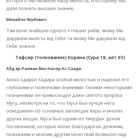
которого Мы низвели нашу милость, и которому Мы
дали познать высшее знание.
Михайло Якубович
Там вони знайшли одного з Наших рабів, якому Ми
дарували милість від Себе та якому Ми дарували від
Себе знання.
Тафсир (толкование) Корана (Сура 18, аят 65)
Абд ар-Рахман бин Насир Ас-Саади
Аллах одарил Хадира особой милостью и наделил его
глубокими и полезными знаниями. Своими некоторыми
познаниями он превосходил даже святого пророка
Мусу, несмотря на то, что Муса был лучше него
осведомлен об основных заповедях веры и многих
других вещах. Муса был одним из твердых духом
посланников, которых Аллах благодаря их деяниям,
познаниям и многим другим качествам возвысил над