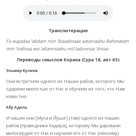
Транслитерация
Fa wajadaa ‘abdam min ‘ibaadinaaa aatainaahu Rahmatam
min ‘indinaa wa ‘allamnaahu mil ladunnaa ‘ilmaa
Переводы смыслов Корана (Сура 18, аят 65)
Эльмир Кулиев
Они встретили одного из Наших рабов, которого Мы
одарили милостью от Нас и обучили из того, что Нам
известно.
Абу Адель
И нашли они [Муса и Йуша’] (там) одного из Наших
рабов [праведника Хадира], которому Мы даровали
милосердие от Нас и научили его от Нас (некоему)