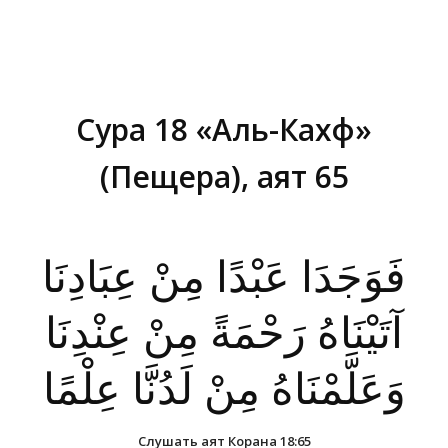
Сура 18 «Аль-Кахф»
(Пещера), аят 65
Вы здесь:
فَوَجَدَا عَبْدًا مِنْ عِبَادِنَا
آتَيْنَاهُ رَحْمَةً مِنْ عِنْدِنَا
وَعَلَّمْنَاهُ مِنْ لَدُنَّا عِلْمًا
Слушать аят Корана 18:65