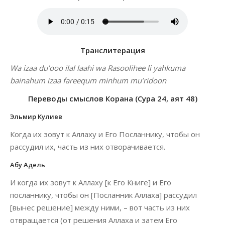
Транслитерация
Wa izaa du’ooo ilal laahi wa Rasoolihee li yahkuma
bainahum izaa fareequm minhum mu’ridoon
Переводы смыслов Корана (Сура 24, аят 48)
Эльмир Кулиев
Когда их зовут к Аллаху и Его Посланнику, чтобы он
рассудил их, часть из них отворачивается.
Абу Адель
И когда их зовут к Аллаху [к Его Книге] и Его
посланнику, чтобы он [Посланник Аллаха] рассудил
[вынес решение] между ними, – вот часть из них
отвращается (от решения Аллаха и затем Его