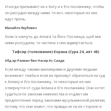
И когда призывают их к Богу и к Его посланнику, чтобы
он рассудил между ними: то вот, некоторые из них
идут прочь.
Михайло Якубович
Коли їх кличуть до Аллага та Його Посланця, щоб між
ними розсудили, то частина з них відвертається.
Тафсир (толкование) Корана (Сура 24, аят 48)
Абд ар-Рахман бин Насир Ас-Саади
Если между такими маловерами и другими людьми
возникнет тяжба и если их призовут обратиться на суд
к Аллаху и Его посланнику, то некоторые из них
отвернутся от суда Аллаха и Его посланника. Они хотят
судиться по законам невежества и отдают им
предпочтение перед законами мусульманской религии,
потому что они знают, что правда не на их стороне и