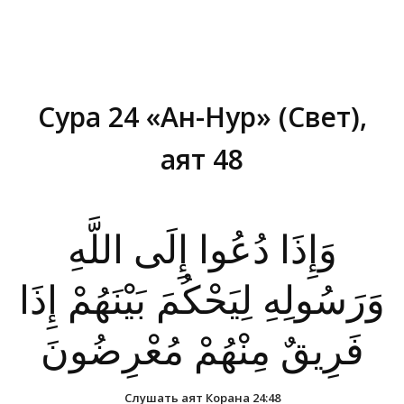
Сура 24 «Ан-Нур» (Свет),
аят 48
Вы здесь:
وَإِذَا دُعُوا إِلَى اللَّهِ
وَرَسُولِهِ لِيَحْكُمَ بَيْنَهُمْ إِذَا
فَرِيقٌ مِنْهُمْ مُعْرِضُونَ
Слушать аят Корана 24:48