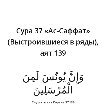
Сура 37 «Ас-Саффат»
(Выстроившиеся в ряды),
аят 139
Вы здесь:
وَإِنَّ يُونُسَ لَمِنَ
الْمُرْسَلِينَ
Слушать аят Корана 37:139