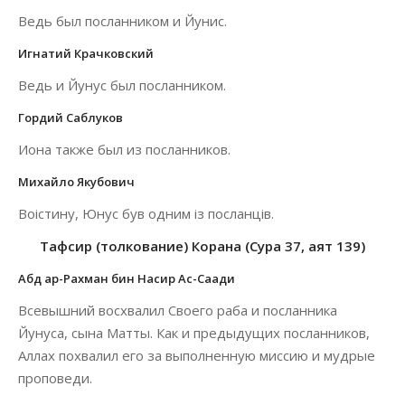
Ведь был посланником и Йунис.
Игнатий Крачковский
Ведь и Йунус был посланником.
Гордий Саблуков
Иона также был из посланников.
Михайло Якубович
Воістину, Юнус був одним із посланців.
Тафсир (толкование) Корана (Сура 37, аят 139)
Абд ар-Рахман бин Насир Ас-Саади
Всевышний восхвалил Своего раба и посланника
Йунуса, сына Матты. Как и предыдущих посланников,
Аллах похвалил его за выполненную миссию и мудрые
проповеди.