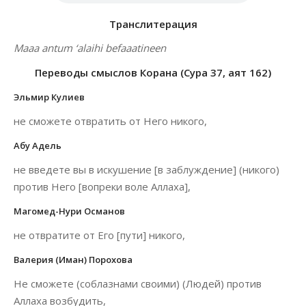
Транслитерация
Maaa antum ‘alaihi befaaatineen
Переводы смыслов Корана (Сура 37, аят 162)
Эльмир Кулиев
не сможете отвратить от Него никого,
Абу Адель
не введете вы в искушение [в заблуждение] (никого)
против Него [вопреки воле Аллаха],
Магомед-Нури Османов
не отвратите от Его [пути] никого,
Валерия (Иман) Порохова
Не сможете (соблазнами своими) (Людей) против
Аллаха возбудить,