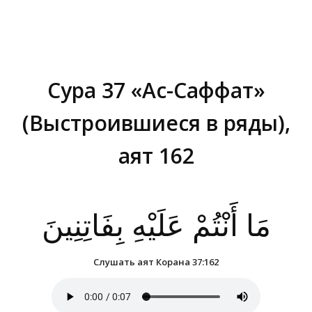
Сура 37 «Ас-Саффат»
(Выстроившиеся в ряды),
аят 162
Вы здесь:
مَا أَنْتُمْ عَلَيْهِ بِفَاتِنِينَ
Слушать аят Корана 37:162