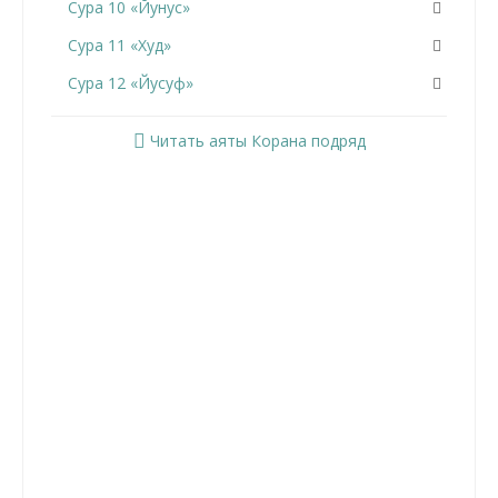
Сура 10 «Йунус»
Сура 11 «Худ»
Сура 12 «Йусуф»
Сура 13 «Ар-Раад»
Читать аяты Корана подряд
Сура 14 «Ибрахим»
Сура 15 «Аль-Хиджр»
Сура 16 «Ан-Нахль»
Сура 17 «Аль-Исра»
Сура 18 «Аль-Кахф»
Сура 19 «Марьям»
Сура 20 «Та Ха»
Сура 21 «Аль-Анбийа»
Сура 22 «Аль-Хаджж»