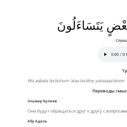
بَعْضٍ يَتَسَاءَلُونَ
Слуша
Т
Wa aqbala ba’duhum ‘alaa ba’diny yatasaaa’aloon
Переводы смысл
Эльмир Кулиев
Они будут обращаться друг к другу с вопросами
Абу Адель