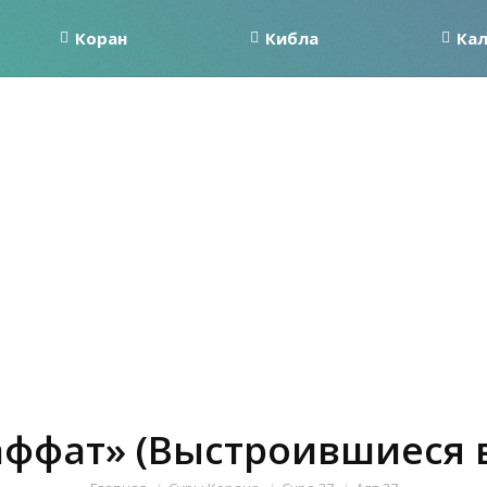
Коран
Кибла
Ка
аффат» (Выстроившиеся в
Вы здесь: