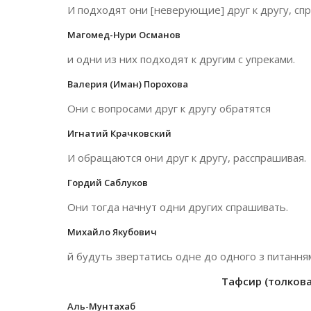
И подходят они [неверующие] друг к другу, спр
Магомед-Нури Османов
и одни из них подходят к другим с упреками.
Валерия (Иман) Порохова
Они с вопросами друг к другу обратятся
Игнатий Крачковский
И обращаются они друг к другу, расспрашивая.
Гордий Саблуков
Они тогда начнут одни других спрашивать.
Михайло Якубович
й будуть звертатись одне до одного з питання
Тафсир (толкован
Аль-Мунтахаб