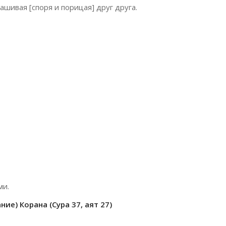
ашивая [споря и порицая] друг друга.
ми.
ие) Корана (Сура 37, аят 27)