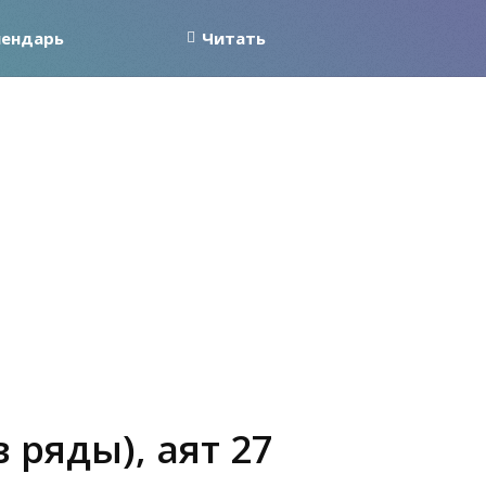
лендарь
Читать
 ряды), аят 27