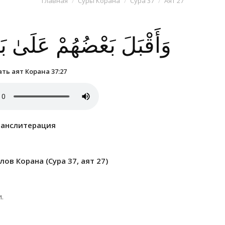
Главная
Суры Корана
Сура 37
Аят 27
وَأَقْبَلَ بَعْضُهُمْ عَلَىٰ 
ть аят Корана 37:27
ранслитерация
ов Корана (Сура 37, аят 27)
.