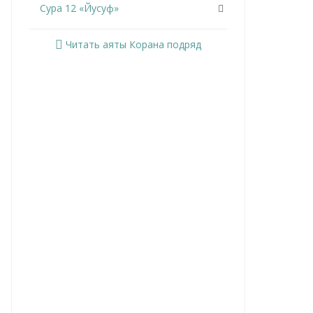
Сура 12 «Йусуф»
Сура 13 «Ар-Раад»
Читать аяты Корана подряд
Сура 14 «Ибрахим»
Сура 15 «Аль-Хиджр»
Сура 16 «Ан-Нахль»
Сура 17 «Аль-Исра»
Сура 18 «Аль-Кахф»
Сура 19 «Марьям»
Сура 20 «Та Ха»
Сура 21 «Аль-Анбийа»
Сура 22 «Аль-Хаджж»
Сура 23 «Аль-Муминун»
Сура 24 «Ан-Нур»