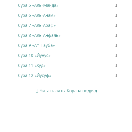
Сура 5 «Аль-Маида»
Сура 6 «Аль-Анам»
Сура 7 «Аль-Араф»
Сура 8 «Аль-Анфаль»
Сура 9 «Ат-Тауба»
Сура 10 «Йунус»
Сура 11 «Худ»
Сура 12 «Йусуф»
Сура 13 «Ар-Раад»
Читать аяты Корана подряд
Сура 14 «Ибрахим»
Сура 15 «Аль-Хиджр»
Сура 16 «Ан-Нахль»
Сура 17 «Аль-Исра»