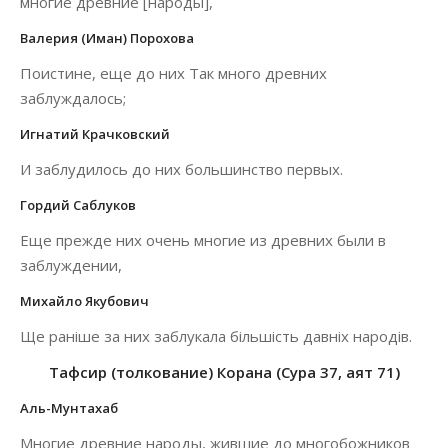
многие древние [народы],
Валерия (Иман) Порохова
Поистине, еще до них Так много древних
заблуждалось;
Игнатий Крачковский
И заблудилось до них большинство первых.
Гордий Саблуков
Еще прежде них очень многие из древних были в
заблуждении,
Михайло Якубович
Ще раніше за них заблукала більшість давніх народів.
Тафсир (толкование) Корана (Сура 37, аят 71)
Аль-Мунтахаб
Многие древние народы, жившие до многобожников