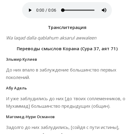
Транслитерация
Wa laqad dalla qablahum aksarul awwaleen
Переводы смыслов Корана (Сура 37, аят 71)
Эльмир Кулиев
До них впало в заблуждение большинство первых
поколений.
Абу Адель
И уже заблудились до них [до твоих соплеменников, о
Мухаммад] большинство предыдущих (общин).
Магомед-Нури Османов
Задолго до них заблудились, [сойдя с пути истины],