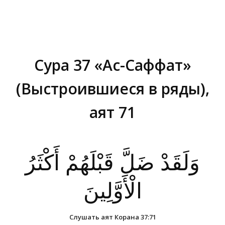
Сура 37 «Ас-Саффат»
(Выстроившиеся в ряды),
аят 71
Вы здесь:
وَلَقَدْ ضَلَّ قَبْلَهُمْ أَكْثَرُ
الْأَوَّلِينَ
Слушать аят Корана 37:71