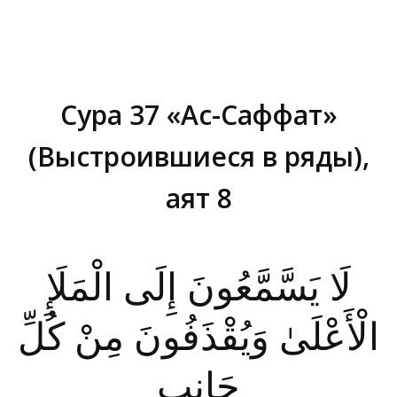
Сура 37 «Ас-Саффат»
(Выстроившиеся в ряды),
аят 8
Вы здесь:
لَا يَسَّمَّعُونَ إِلَى الْمَلَإِ
الْأَعْلَىٰ وَيُقْذَفُونَ مِنْ كُلِّ
جَانِبٍ