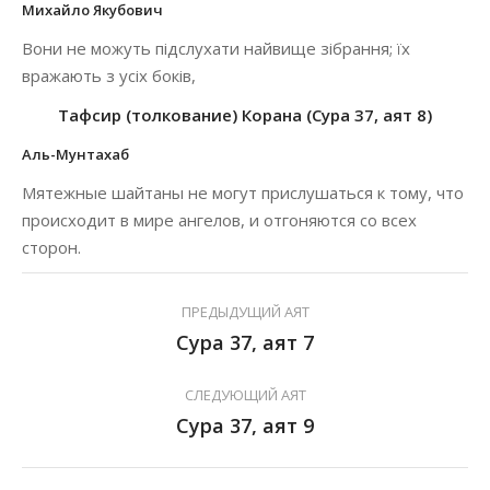
Михайло Якубович
Вони не можуть підслухати найвище зібрання; їх
вражають з усіх боків,
Тафсир (толкование) Корана (Сура 37, аят 8)
Аль-Мунтахаб
Мятежные шайтаны не могут прислушаться к тому, что
происходит в мире ангелов, и отгоняются со всех
сторон.
ПРЕДЫДУЩИЙ АЯТ
Сура 37, аят 7
СЛЕДУЮЩИЙ АЯТ
Сура 37, аят 9