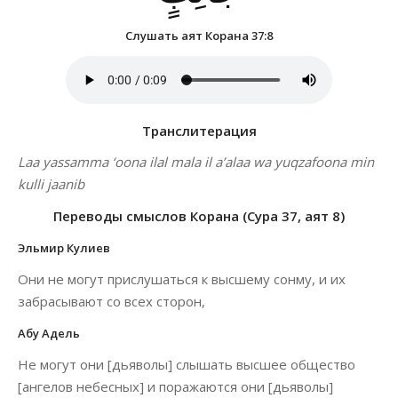
Слушать аят Корана 37:8
Транслитерация
Laa yassamma ‘oona ilal mala il a’alaa wa yuqzafoona min
kulli jaanib
Переводы смыслов Корана (Сура 37, аят 8)
Эльмир Кулиев
Они не могут прислушаться к высшему сонму, и их
забрасывают со всех сторон,
Абу Адель
Не могут они [дьяволы] слышать высшее общество
[ангелов небесных] и поражаются они [дьяволы]