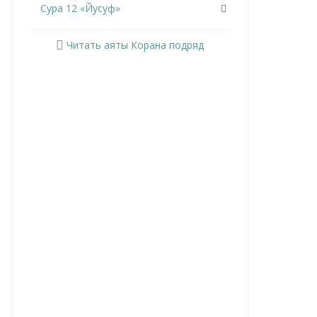
Сура 12 «Йусуф»
Сура 13 «Ар-Раад»
Читать аяты Корана подряд
Сура 14 «Ибрахим»
Сура 15 «Аль-Хиджр»
Сура 16 «Ан-Нахль»
Сура 17 «Аль-Исра»
Сура 18 «Аль-Кахф»
Сура 19 «Марьям»
Сура 20 «Та Ха»
Сура 21 «Аль-Анбийа»
Сура 22 «Аль-Хаджж»
Сура 23 «Аль-Муминун»
Сура 24 «Ан-Нур»