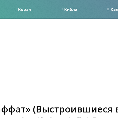
Коран
Кибла
Ка
аффат» (Выстроившиеся в
Вы здесь: