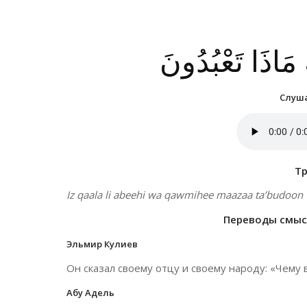
ِ مَاذَا تَعْبُدُونَ
Слуша
Т
Iz qaala li abeehi wa qawmihee maazaa ta’budoon
Переводы смысл
Эльмир Кулиев
Он сказал своему отцу и своему народу: «Чему
Абу Адель