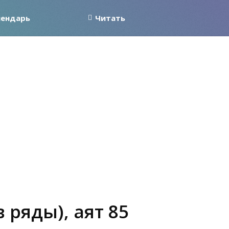
лендарь
Читать
 ряды), аят 85