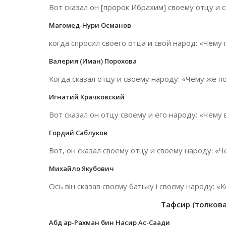
Вот сказал он [пророк Ибрахим] своему отцу и 
Магомед-Нури Османов
когда спросил своего отца и свой народ: «Чему
Валерия (Иман) Порохова
Когда сказал отцу и своему народу: «Чему же п
Игнатий Крачковский
Вот сказал он отцу своему и его народу: «Чему
Гордий Саблуков
Вот, он сказал своему отцу и своему народу: «
Михайло Якубович
Ось він сказав своєму батьку і своєму народу: «
Тафсир (толкован
Абд ар-Рахман бин Насир Ас-Саади