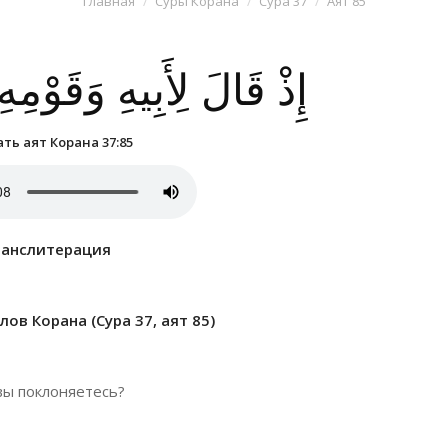
Главная
Суры Корана
Сура 37
Аят 85
إِذْ قَالَ لِأَبِيهِ وَقَوْمِه
ть аят Корана 37:85
ранслитерация
ов Корана (Сура 37, аят 85)
 вы поклоняетесь?