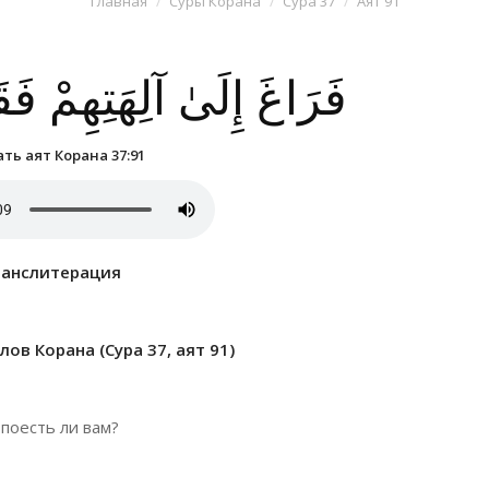
Главная
Суры Корана
Сура 37
Аят 91
فَرَاغَ إِلَىٰ آلِهَتِهِمْ فَقَ
ть аят Корана 37:91
ранслитерация
ов Корана (Сура 37, аят 91)
 поесть ли вам?