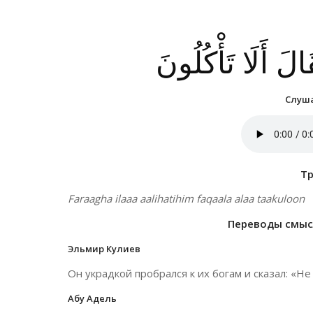
الَ أَلَا تَأْكُلُونَ
Слуша
Т
Faraagha ilaaa aalihatihim faqaala alaa taakuloon
Переводы смысл
Эльмир Кулиев
Он украдкой пробрался к их богам и сказал: «Не
Абу Адель