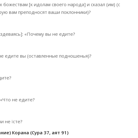
х божествам [к идолам своего народа] и сказал (им) (с
орую вам преподносят ваши поклонники)?
издеваясь]: «Почему вы не едите?
ж не едите вы (оставленные подношенья)?
дите?
 «Что не едите?
ви не їсте?
ие) Корана (Сура 37, аят 91)