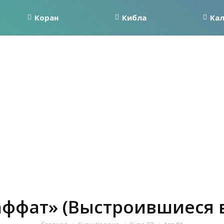
Коран
Кибла
Ка
аффат» (Выстроившиеся в
Вы здесь: