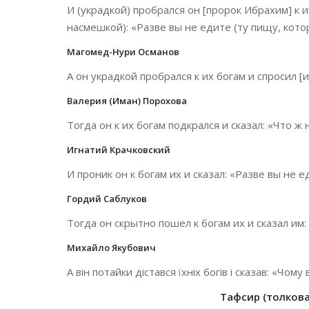
И (украдкой) пробрался он [пророк Ибрахим] к и
насмешкой): «Разве вы не едите (ту пищу, кот
Магомед-Нури Османов
А он украдкой пробрался к их богам и спросил [
Валерия (Иман) Порохова
Тогда он к их богам подкрался и сказал: «Что 
Игнатий Крачковский
И проник он к богам их и сказал: «Разве вы не е
Гордий Саблуков
Тогда он скрытно пошел к богам их и сказал им:
Михайло Якубович
А він потайки дістався їхніх богів і сказав: «Чому 
Тафсир (толкован