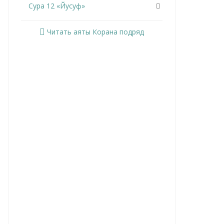
Сура 12 «Йусуф»
Сура 13 «Ар-Раад»
Читать аяты Корана подряд
Сура 14 «Ибрахим»
Сура 15 «Аль-Хиджр»
Сура 16 «Ан-Нахль»
Сура 17 «Аль-Исра»
Сура 18 «Аль-Кахф»
Сура 19 «Марьям»
Сура 20 «Та Ха»
Сура 21 «Аль-Анбийа»
Сура 22 «Аль-Хаджж»
Сура 23 «Аль-Муминун»
Сура 24 «Ан-Нур»