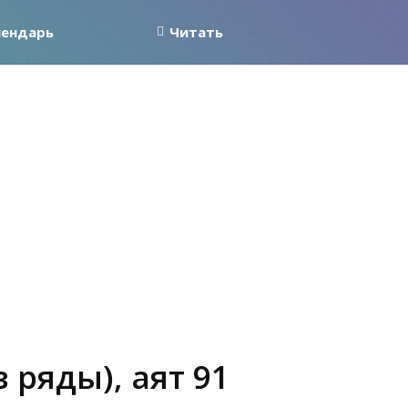
лендарь
Читать
 ряды), аят 91