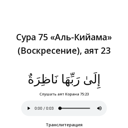
Сура 75 «Аль-Кийама»
(Воскресение), аят 23
Вы здесь:
إِلَىٰ رَبِّهَا نَاظِرَةٌ
Слушать аят Корана 75:23
Транслитерация