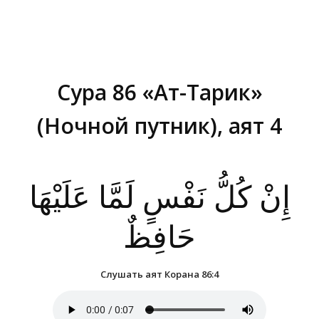
Сура 86 «Ат-Тарик»
(Ночной путник), аят 4
Вы здесь:
إِنْ كُلُّ نَفْسٍ لَمَّا عَلَيْهَا
حَافِظٌ
Слушать аят Корана 86:4