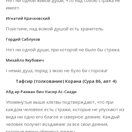
Нет ни одной живой души, Что над собою стража не
имеет.
Игнатий Крачковский
Поистине, над всякой душой есть хранитель.
Гордий Саблуков
Нет ни одной души, при которой не было бы стража.
Михайло Якубович
І немає душі, поряд з якою не було би сторожа!
Тафсир (толкование) Корана (Сура 86, аят 4)
Абд ар-Рахман бин Насир Ас-Саади
Упомянутые выше клятвы подтверждают, что при
каждом человеке есть стражи, которые не упускают из
вида ни одно его благое и скверное деяние. Каждый
человек получит воздаяние за все свои деяния,
которые верно сберегут ангелы.